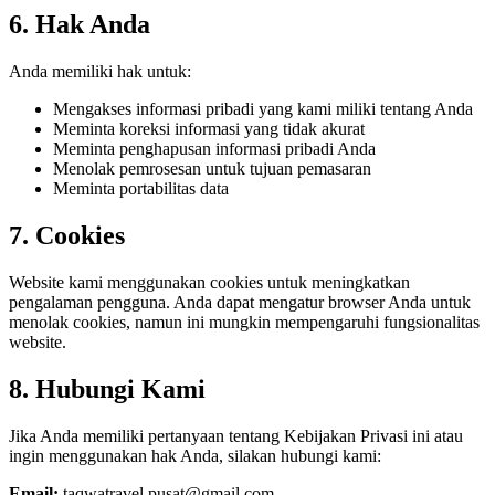
6. Hak Anda
Anda memiliki hak untuk:
Mengakses informasi pribadi yang kami miliki tentang Anda
Meminta koreksi informasi yang tidak akurat
Meminta penghapusan informasi pribadi Anda
Menolak pemrosesan untuk tujuan pemasaran
Meminta portabilitas data
7. Cookies
Website kami menggunakan cookies untuk meningkatkan
pengalaman pengguna. Anda dapat mengatur browser Anda untuk
menolak cookies, namun ini mungkin mempengaruhi fungsionalitas
website.
8. Hubungi Kami
Jika Anda memiliki pertanyaan tentang Kebijakan Privasi ini atau
ingin menggunakan hak Anda, silakan hubungi kami:
Email:
taqwatravel.pusat@gmail.com