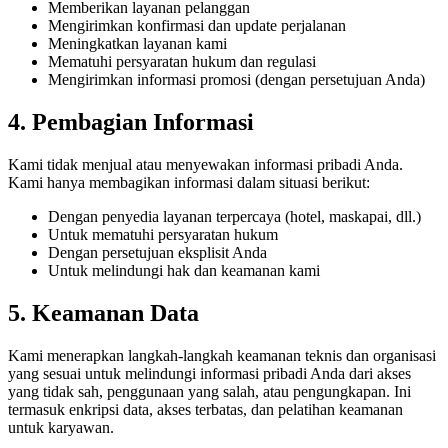
Memberikan layanan pelanggan
Mengirimkan konfirmasi dan update perjalanan
Meningkatkan layanan kami
Mematuhi persyaratan hukum dan regulasi
Mengirimkan informasi promosi (dengan persetujuan Anda)
4. Pembagian Informasi
Kami tidak menjual atau menyewakan informasi pribadi Anda.
Kami hanya membagikan informasi dalam situasi berikut:
Dengan penyedia layanan terpercaya (hotel, maskapai, dll.)
Untuk mematuhi persyaratan hukum
Dengan persetujuan eksplisit Anda
Untuk melindungi hak dan keamanan kami
5. Keamanan Data
Kami menerapkan langkah-langkah keamanan teknis dan organisasi
yang sesuai untuk melindungi informasi pribadi Anda dari akses
yang tidak sah, penggunaan yang salah, atau pengungkapan. Ini
termasuk enkripsi data, akses terbatas, dan pelatihan keamanan
untuk karyawan.